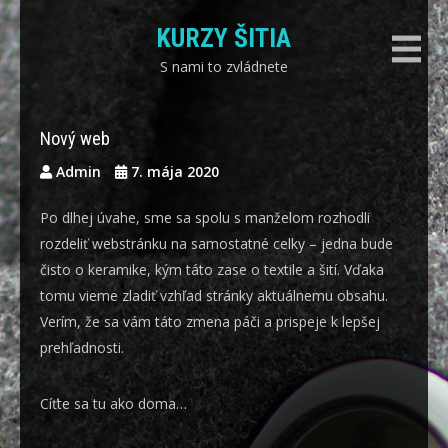
Skip
KURZY ŠITIA
to
content
S nami to zvládnete
Nový web
Admin
7. mája 2020
Po dlhej úvahe, sme sa spolu s manželom rozhodli
rozdeliť webstránku na samostatné celky – jedna bude
čisto o keramike, kým táto zase o textile a šití. Vďaka
tomu vieme zladiť vzhľad stránky aktuálnemu obsahu.
Verím, že sa vám táto zmena páči a prispeje k lepšej
prehľadnosti.
Cíťte sa tu ako doma…